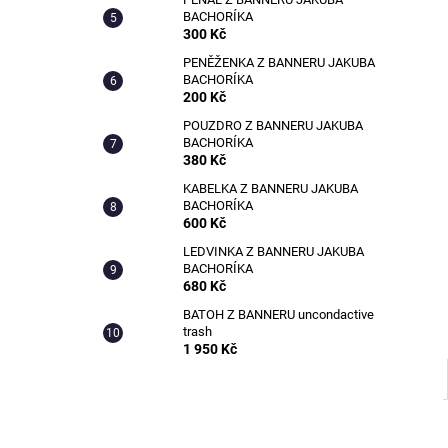
KABELKA Z BANNERU STUDENSTVA
l
BACHORÍKA
FAVU
300 Kč
600 Kč
PENĚŽENKA Z BANNERU JAKUBA
BACHORÍKA
200 Kč
POUZDRO Z BANNERU JAKUBA
BACHORÍKA
380 Kč
KABELKA Z BANNERU JAKUBA
BACHORÍKA
600 Kč
LEDVINKA Z BANNERU JAKUBA
BACHORÍKA
680 Kč
BATOH Z BANNERU uncondactive
trash
1 950 Kč