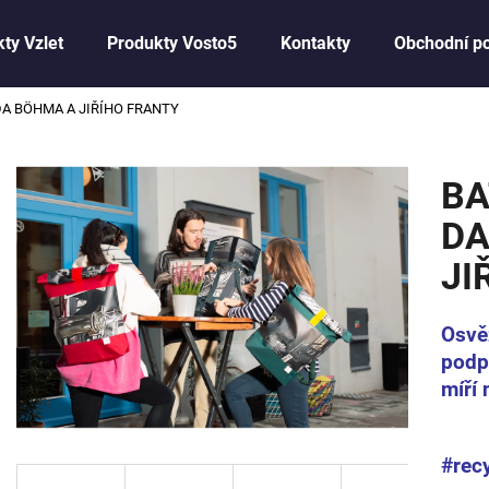
ty Vzlet
Produkty Vosto5
Kontakty
Obchodní p
A BÖHMA A JIŘÍHO FRANTY
Co potřebujete najít?
BA
HLEDAT
DA
JI
Doporučujeme
Osvě
podpo
míří 
#rec