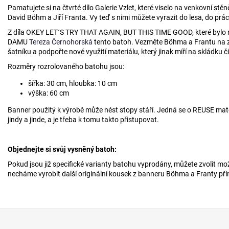
Pamatujete si na čtvrté dílo Galerie Vzlet, které viselo na venkovní stě
David Böhm a Jiří Franta. Vy teď s nimi můžete vyrazit do lesa, do prá
Z díla OKEY LET´S TRY THAT AGAIN, BUT THIS TIME GOOD, které bylo n
DAMU
Tereza Černohorská
tento batoh. Vezměte Böhma a Frantu na zá
šatníku a podpořte nové využití materiálu, který jinak míří na skládku č
Rozměry rozrolovaného batohu jsou:
šířka: 30 cm, hloubka: 10 cm
výška: 60 cm
Banner použitý k výrobě může nést stopy stáří. Jedná se o REUSE mat
jindy a jinde, a je třeba k tomu takto přistupovat.
Objednejte si svůj vysněný batoh:
Pokud jsou již specifické varianty batohu vyprodány, můžete zvolit m
necháme vyrobit další originální kousek z banneru Böhma a Franty pří