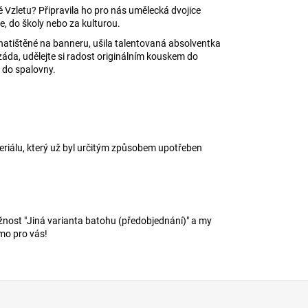
ně Vzletu? Připravila ho pro nás umělecká dvojice
ce, do školy nebo za kulturou.
atištěné na banneru, ušila talentovaná absolventka
da, udělejte si radost originálním kouskem do
i do spalovny.
eriálu, který už byl určitým způsobem upotřeben
ožnost "Jiná varianta batohu (předobjednání)" a my
mo pro vás!