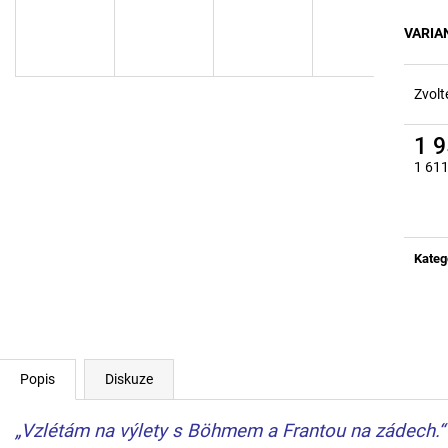
POUZDRO Z BANNERU STUDENSTVA
LEDVINKA Z BA
FAVU
FAVU
VARIA
380 Kč
680 Kč
Zvolt
1 
1 611
Měrn
cena:
Kateg
Popis
Diskuze
„Vzlétám na výlety s Böhmem a Frantou na zádech.“