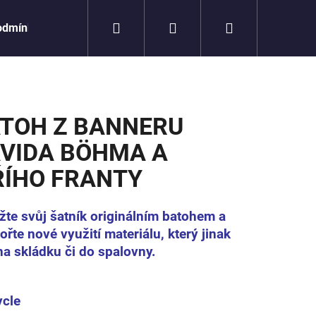
Hledat
Přihlášení
Nákupní
odmínky
košík
TOH Z BANNERU
VIDA BÖHMA A
ŘÍHO FRANTY
žte svůj šatník originálním batohem
a
řte nové využití materiálu, který jinak
na skládku či do spalovny.
Následující
ycle