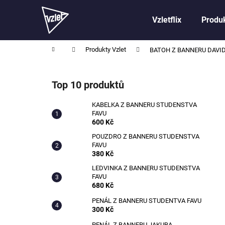
K
Přejít
na
o
Vzletflix
Produk
obsah
Zpět
Zpět
š
do
do
í
Domů
Produkty Vzlet
BATOH Z BANNERU DAVID
obchodu
obchodu
k
P
o
Top 10 produktů
s
t
KABELKA Z BANNERU STUDENSTVA
FAVU
r
600 Kč
a
POUZDRO Z BANNERU STUDENSTVA
n
FAVU
n
380 Kč
í
LEDVINKA Z BANNERU STUDENSTVA
FAVU
p
680 Kč
a
PENÁL Z BANNERU STUDENTVA FAVU
n
300 Kč
e
PENÁL Z BANNERU JAKUBA