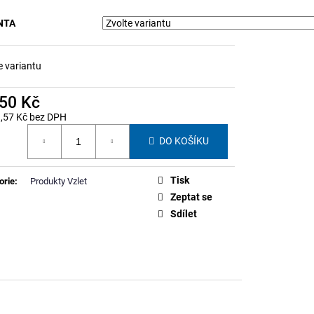
NNERU STUDENSTVA
NTA
e variantu
950 Kč
,57 Kč bez DPH
á
DO KOŠÍKU
Tisk
orie
:
Produkty Vzlet
Zeptat se
Sdílet