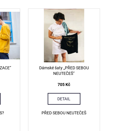
NNERU STUDENSTVA
IZACE“
Dámské šaty „PŘED SEBOU
NEUTEČEŠ“
705 Kč
DETAIL
S?
PŘED SEBOU NEUTEČEŠ