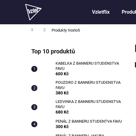
K
Přejít
na
o
Vzletflix
Produk
obsah
Zpět
Zpět
š
do
do
í
Domů
Produkty Vosto5
obchodu
obchodu
k
P
o
Top 10 produktů
s
t
KABELKA Z BANNERU STUDENSTVA
FAVU
r
600 Kč
a
POUZDRO Z BANNERU STUDENSTVA
n
FAVU
n
380 Kč
í
LEDVINKA Z BANNERU STUDENSTVA
FAVU
p
680 Kč
a
PENÁL Z BANNERU STUDENTVA FAVU
n
300 Kč
e
PENÁL Z BANNERU JAKUBA