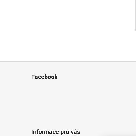
Z
á
Facebook
p
a
t
í
Informace pro vás