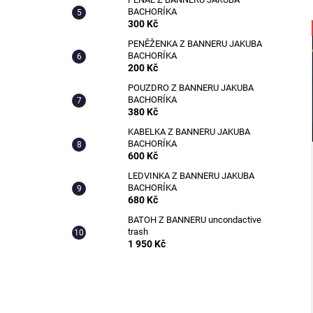
KABELKA Z BANNERU STUDENSTVA
l
BACHORÍKA
FAVU
300 Kč
600 Kč
PENĚŽENKA Z BANNERU JAKUBA
BACHORÍKA
200 Kč
i
POUZDRO Z BANNERU JAKUBA
BACHORÍKA
380 Kč
KABELKA Z BANNERU JAKUBA
BACHORÍKA
600 Kč
LEDVINKA Z BANNERU JAKUBA
BACHORÍKA
680 Kč
BATOH Z BANNERU uncondactive
trash
1 950 Kč