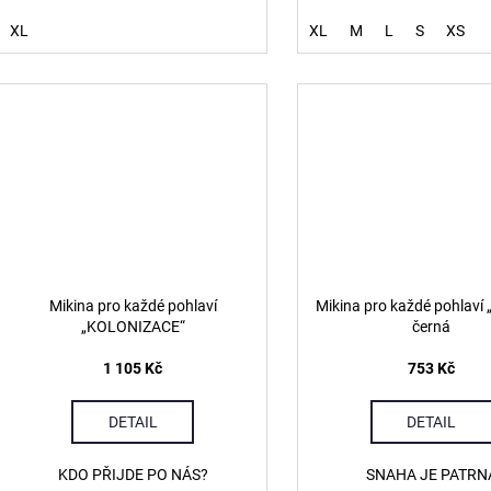
XL
XL
M
L
S
XS
Mikina pro každé pohlaví
Mikina pro každé pohlaví
„KOLONIZACE“
černá
1 105 Kč
753 Kč
DETAIL
DETAIL
KDO PŘIJDE PO NÁS?
SNAHA JE PATRN