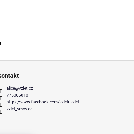
m
Kontakt
alice
@
vzlet.cz
775305818
https://www.facebook.com/vzletuvzlet
vzlet_vrsovice