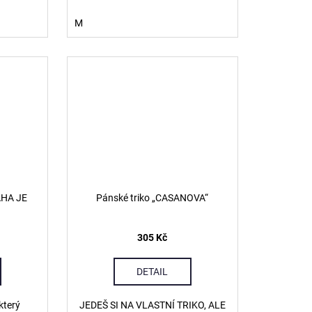
M
AHA JE
Pánské triko „CASANOVA“
305 Kč
DETAIL
který
JEDEŠ SI NA VLASTNÍ TRIKO, ALE