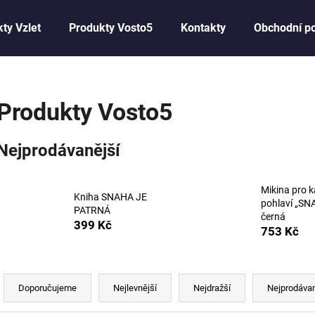
ty Vzlet
Produkty Vosto5
Kontakty
Obchodní p
Co potřebujete najít?
Produkty Vosto5
HLEDAT
Nejprodávanější
Doporučujeme
Mikina pro 
Kniha SNAHA JE
pohlaví „SN
PATRNÁ
černá
399 Kč
753 Kč
Ř
a
Doporučujeme
Nejlevnější
Nejdražší
Nejprodávan
z