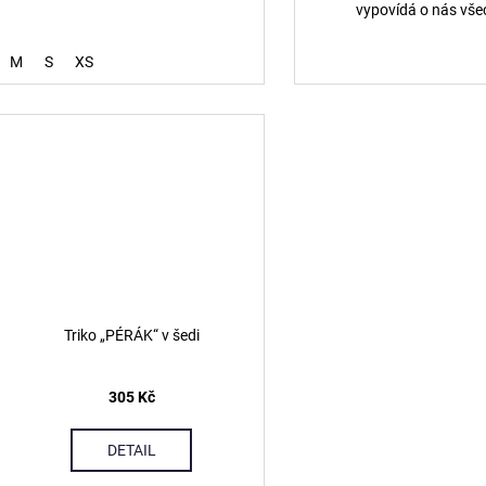
vypovídá o nás vše
M
S
XS
Triko „PÉRÁK“ v šedi
305 Kč
DETAIL