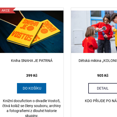
POUZDRO Z BANNERU STUDENSTVA
LEDVINKA Z BA
e
FAVU
FAVU
V
n
AKCE
380 Kč
680 Kč
ý
í
p
p
r
s
o
p
d
r
u
o
k
d
Kniha SNAHA JE PATRNÁ
Dětská mikina „KOLON
t
u
ů
k
399 Kč
905 Kč
t
ů
DO KOŠÍKU
DETAIL
Knižní docufiction o divadle Vosto5,
KDO PŘIJDE PO NÁ
čtivá koláž se členy souboru, archivy
a fotografiemi z dlouhé historie
skupiny.