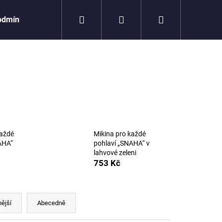
Hledat
Přihlášení
Nákupní
odmínky
košík
každé
Mikina pro každé
AHA“
pohlaví „SNAHA“ v
lahvové zeleni
753 Kč
Následující
ější
Abecedně