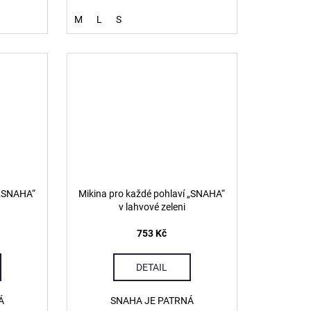
M
L
S
 „SNAHA“
Mikina pro každé pohlaví „SNAHA“
v lahvové zeleni
753 Kč
DETAIL
Á
SNAHA JE PATRNÁ