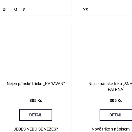
XL
M
S
XS
Nejen pánské tričko ,,KARAVAN“
Nejen pánské triko „SN
PATRNÁ“
305 Kč
305 Kč
DETAIL
DETAIL
JEDEŠ NEBO SE VEZEŠ?
Nově triko s nápisem, 