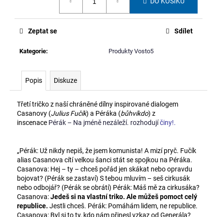
č
DO KOŠÍKU
cena:
u
j
Zeptat se
Sdílet
e
m
Kategorie
:
Produkty Vosto5
e
Popis
Diskuze
LEDVINKA
Z
BANNERU
Třetí tričko z naší chráněné dílny inspirované dialogem
STUDENSTVA
Casanovy (
Julius Fučík
) a Péráka (
bůhvíkdo
) z
FAVU
inscenace
Pérák – Na jméně nezáleží. rozhodují
činy!
.
680
Kč
„Pérák: Už nikdy nepiš, že jsem komunista! A mizí pryč. Fučík
alias Casanova cítí velkou šanci stát se spojkou na Péráka.
Casanova: Hej – ty – chceš pořád jen skákat nebo opravdu
bojovat? (Pérák se zastaví) S tebou mluvím – seš cirkusák
nebo odbojář? (Pérák se obrátí) Pérák: Máš mě za cirkusáka?
Casanova:
Jedeš si na vlastní triko. Ale můžeš pomoct celý
republice.
Jestli chceš. Pérák: Pomáhám lidem, ne republice.
Casanova: Byl si to ty, kdo nám přinesl vzkaz od Generála?