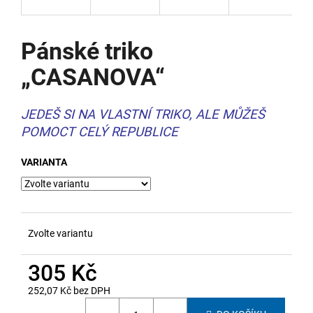
a
j
Pánské triko
í
„CASANOVA“
t
?
JEDEŠ SI NA VLASTNÍ TRIKO, ALE MŮŽEŠ
POMOCT CELÝ REPUBLICE
VARIANTA
HLEDAT
D
Zvolte variantu
o
p
305 Kč
o
r
252,07 Kč bez DPH
u
Měrná