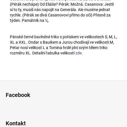
(Pérák nechápe) Od Eliáše? Pérák: Možná. Casanova: Jestli
si to ty, musíš nás napojit na Generála. Ale musíme jednat
rychle. (Pérák se dívá Casanovovi přímo do očí) Přesně za
týden. Památník na
V
„
Pánské černé bavlněné triko s potiskem ve velikostech S, M, L,
XL a XXL. Ondar s Bauikem a Jurou chodívají ve velikosti M,
Petar nosí velikost L a Tomina hrdě plní svým tělem triko
rozměru XL. Detailní tabulka velikostí
zde
.
Z
á
Facebook
p
a
t
í
Kontakt