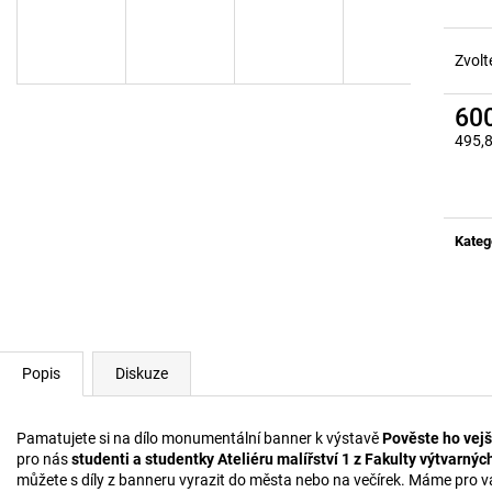
POUZDRO Z BANNERU STUDENSTVA
LEDVINKA Z BA
FAVU
FAVU
380 Kč
680 Kč
Zvolt
60
495,
Měrn
cena:
Kateg
Popis
Diskuze
Pamatujete si na dílo
monumentální banner k výstavě
Pověste ho vejš
pro nás
studenti a studentky Ateliéru malířství 1 z Fakulty výtvarn
můžete s díly z banneru vyrazit do města nebo na večírek. Máme pro 