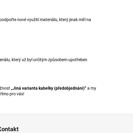
dpořte nové využití materiálu, který jinak míří na
eriálu, který už byl určitým způsobem upotřeben
ožnost
„Jiná varianta kabelky (předobjednání)“
a my
římo pro vás!
Kontakt