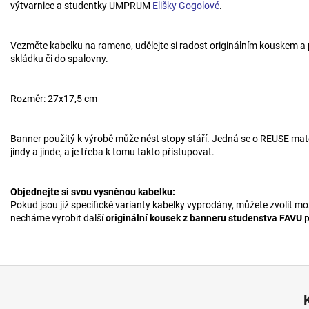
výtvarnice a studentky UMPRUM
Elišky Gogolové
.
Vezměte kabelku na rameno, udělejte si radost originálním kouskem a po
skládku či do spalovny.
Rozměr: 27x17,5 cm
Banner použitý k výrobě může nést stopy stáří. Jedná se o REUSE mat
jindy a jinde, a je třeba k tomu takto přistupovat.
Objednejte si svou vysněnou kabelku:
Pokud jsou již specifické varianty kabelky vyprodány, můžete zvolit m
necháme vyrobit další
originální kousek z banneru studenstva FAVU
p