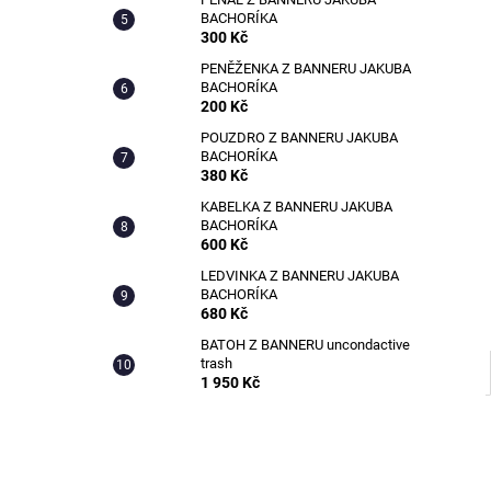
KABELKA Z BANNERU STUDENSTVA
l
BACHORÍKA
FAVU
300 Kč
600 Kč
PENĚŽENKA Z BANNERU JAKUBA
BACHORÍKA
200 Kč
POUZDRO Z BANNERU JAKUBA
BACHORÍKA
380 Kč
KABELKA Z BANNERU JAKUBA
BACHORÍKA
600 Kč
LEDVINKA Z BANNERU JAKUBA
BACHORÍKA
680 Kč
BATOH Z BANNERU uncondactive
trash
1 950 Kč