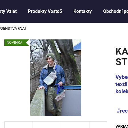
ty Vzlet
Produkty Vosto5
Kontakty
Obchodní p
UDENSTVA FAVU
Co potřebujete najít?
NOVINKA
KA
HLEDAT
ST
Vyber
Doporučujeme
texti
kole
#rec
VARIA