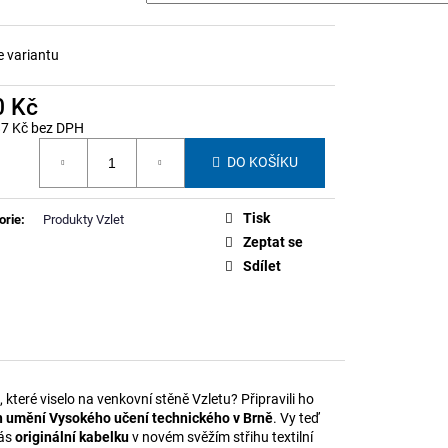
NNERU STUDENSTVA
e variantu
0 Kč
87 Kč bez DPH
á
DO KOŠÍKU
Tisk
orie
:
Produkty Vzlet
Zeptat se
Sdílet
, které viselo na venkovní stěně Vzletu? Připravili ho
ých umění Vysokého učení technického v Brně
. Vy teď
vás
originální kabelku
v novém svěžím střihu textilní