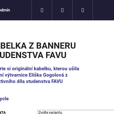
Hledat
Přihlášení
Nákupní
odmínky
košík
BELKA Z BANNERU
UDENSTVA FAVU
te si originální kabelku, kterou ušila
lní výtvarnice Eliška Gogolová z
ktivního díla studenstva FAVU
ycle
Následující
NTA