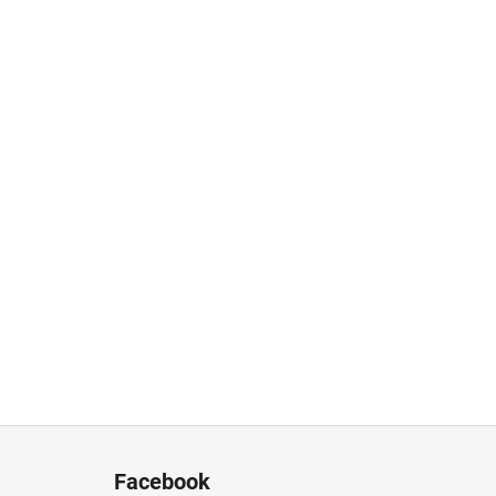
Z
á
Facebook