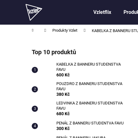
K
Přejít
na
o
Vzletflix
Produk
obsah
Zpět
Zpět
š
do
do
í
Domů
Produkty Vzlet
KABELKA Z BANNERU ST
obchodu
obchodu
k
P
o
Top 10 produktů
s
t
KABELKA Z BANNERU STUDENSTVA
FAVU
r
600 Kč
a
POUZDRO Z BANNERU STUDENSTVA
n
FAVU
n
380 Kč
í
LEDVINKA Z BANNERU STUDENSTVA
FAVU
p
680 Kč
a
PENÁL Z BANNERU STUDENTVA FAVU
n
300 Kč
e
PENÁL Z BANNERU JAKUBA