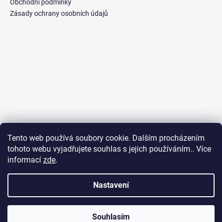
Obchodní podmínky
Zásady ochrany osobních údajů
Tento web používá soubory cookie. Dalším procházením
tohoto webu vyjadřujete souhlas s jejich používáním.. Více
informací
zde
.
Nastavení
Vytvořil Shoptet
Copyright 2026
Vzlet eshop
. Všechna práva vyhrazena.
Upravit
Souhlasím
nastavení cookies