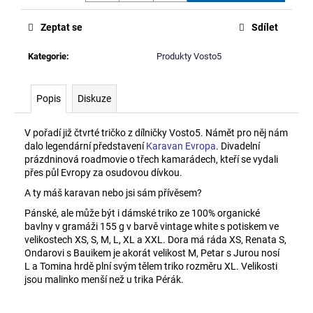
č
u
Zeptat se
Sdílet
j
e
Kategorie
:
Produkty Vosto5
m
e
Popis
Diskuze
PENĚŽENKA
Z
V pořadí již čtvrté tričko z dílničky Vosto5. Námět pro něj nám
BANNERU
dalo legendární představení
Karavan Evropa
. Divadelní
JAKUBA
prázdninová roadmovie o třech kamarádech, kteří se vydali
BACHORÍKA
přes půl Evropy za osudovou dívkou.
200
A ty máš karavan nebo jsi sám přívěsem?
Kč
Pánské, ale může být i dámské triko ze 100% organické
bavlny v gramáži 155 g v barvě vintage white s potiskem ve
velikostech XS, S, M, L, XL a XXL. Dora má ráda XS, Renata S,
Ondarovi s Bauikem je akorát velikost M, Petar s Jurou nosí
L a Tomina hrdě plní svým tělem triko rozměru XL. Velikosti
jsou malinko menší než u trika Pérák.