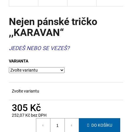
a
j
Nejen pánské tričko
í
,,KARAVAN“
t
?
JEDEŠ NEBO SE VEZEŠ?
VARIANTA
HLEDAT
Zvolte variantu
D
o
305 Kč
p
o
252,07 Kč bez DPH
r
Měrná
DO KOŠÍKU
u
cena: