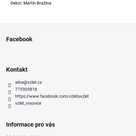
Dekor: Martin Bražina
Z
á
Facebook
p
a
t
í
Kontakt
alice
@
vzlet.cz
775305818
https://www.facebook.com/vzletuvzlet
vzlet_vrsovice
Informace pro vás