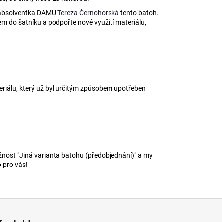
aná absolventka DAMU
Tereza Černohorská
tento batoh.
m do šatníku a podpořte nové využití materiálu,
eriálu, který už byl určitým způsobem upotřeben
ožnost "Jiná varianta batohu (předobjednání)" a my
 pro vás!