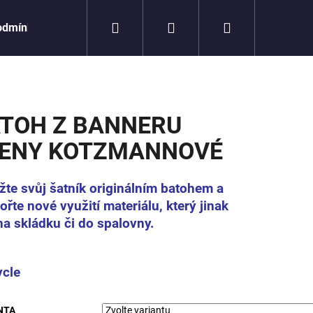
Hledat
Přihlášení
Nákupní
odmínky
košík
TOH Z BANNERU
ENY KOTZMANNOVÉ
žte svůj šatník originálním batohem
a
řte nové využití materiálu, který jinak
na skládku či do spalovny.
ycle
Následující
NTA