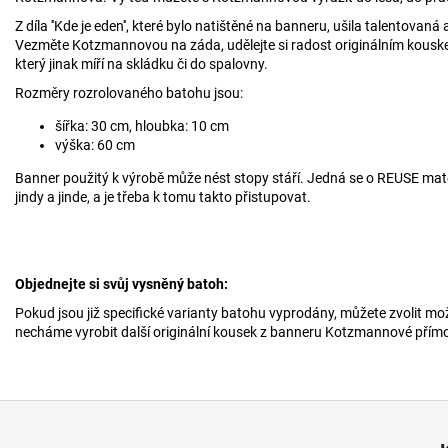
Z díla ''Kde je eden'', které bylo natištěné na banneru, ušila talentov
Vezměte Kotzmannovou na záda, udělejte si radost originálním kouske
který jinak míří na skládku či do spalovny.
Rozměry rozrolovaného batohu jsou:
šířka: 30 cm, hloubka: 10 cm
výška: 60 cm
Banner použitý k výrobě může nést stopy stáří. Jedná se o REUSE mat
jindy a jinde, a je třeba k tomu takto přistupovat.
Objednejte si svůj vysněný batoh:
Pokud jsou již specifické varianty batohu vyprodány, můžete zvolit m
necháme vyrobit další originální kousek z banneru Kotzmannové přímo