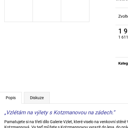
POUZDRO Z BANNERU STUDENSTVA
LEDVINKA Z BA
FAVU
FAVU
380 Kč
680 Kč
Zvolt
1 
1 611
Měrn
cena:
Kateg
Popis
Diskuze
„Vzlétám na výlety s Kotzmanovou na zádech.“
Pamatujete si na třetí dílo Galerie Vzlet, které viselo na venkovní stěn
Kotzmannová. Vy teď můžete s Kotzmannovou vyrazit do lesa, do prác