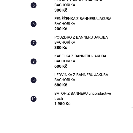
KABELKA Z BANNERU STUDENSTVA
l
BACHORÍKA
FAVU
300 Kč
600 Kč
PENĚŽENKA Z BANNERU JAKUBA
BACHORÍKA
200 Kč
POUZDRO Z BANNERU JAKUBA
BACHORÍKA
380 Kč
KABELKA Z BANNERU JAKUBA
BACHORÍKA
600 Kč
LEDVINKA Z BANNERU JAKUBA
BACHORÍKA
680 Kč
BATOH Z BANNERU uncondactive
trash
1 950 Kč