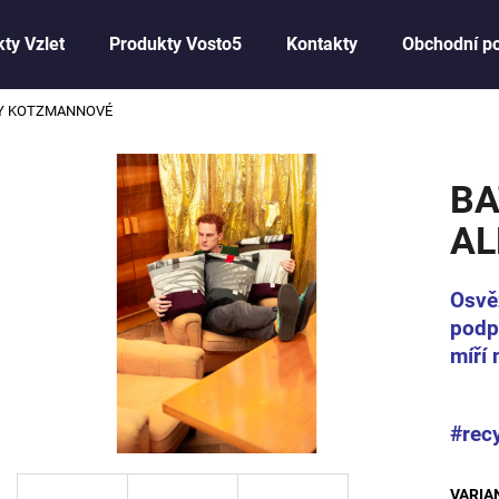
ty Vzlet
Produkty Vosto5
Kontakty
Obchodní p
NY KOTZMANNOVÉ
Co potřebujete najít?
BA
HLEDAT
AL
Osvě
Doporučujeme
podpo
míří 
#rec
VARIA