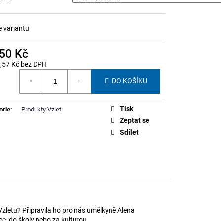
NNERU STUDENSTVA
e variantu
950 Kč
,57 Kč bez DPH
á
DO KOŠÍKU
Tisk
orie
:
Produkty Vzlet
Zeptat se
Sdílet
ě Vzletu? Připravila ho pro nás umělkyně Alena
e, do školy nebo za kulturou.