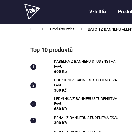
K
Přejít
na
o
Vzletflix
Produk
obsah
Zpět
Zpět
š
do
do
í
Domů
Produkty Vzlet
BATOH Z BANNERU ALE
obchodu
obchodu
k
P
o
Top 10 produktů
s
t
KABELKA Z BANNERU STUDENSTVA
FAVU
r
600 Kč
a
POUZDRO Z BANNERU STUDENSTVA
n
FAVU
n
380 Kč
í
LEDVINKA Z BANNERU STUDENSTVA
FAVU
p
680 Kč
a
PENÁL Z BANNERU STUDENTVA FAVU
n
300 Kč
e
PENÁL Z BANNERU JAKUBA