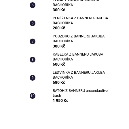
KABELKA Z BANNERU STUDENSTVA
l
BACHORÍKA
FAVU
300 Kč
600 Kč
PENĚŽENKA Z BANNERU JAKUBA
BACHORÍKA
200 Kč
POUZDRO Z BANNERU JAKUBA
BACHORÍKA
380 Kč
KABELKA Z BANNERU JAKUBA
BACHORÍKA
600 Kč
LEDVINKA Z BANNERU JAKUBA
BACHORÍKA
680 Kč
BATOH Z BANNERU uncondactive
trash
1 950 Kč