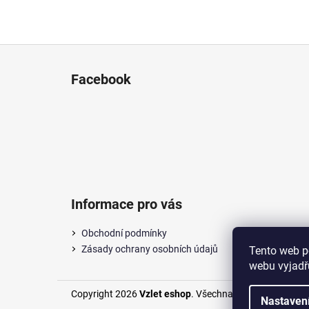
Z
á
Facebook
p
a
t
í
Informace pro vás
Obchodní podmínky
Zásady ochrany osobních údajů
Tento web p
webu vyjadřu
Copyright 2026
Vzlet eshop
. Všechna práva vyhrazena
Nastaven