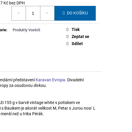
NNERU STUDENSTVA
07 Kč bez DPH
á
DO KOŠÍKU
Tisk
orie
:
Produkty Vosto5
Zeptat se
Sdílet
gendární představení
Karavan Evropa
. Divadelní
vropy za osudovou dívkou.
ži 155 g v barvě vintage white s potiskem ve
 s Bauikem je akorát velikost M, Petar s Jurou nosí L
 menší než u trika Pérák.