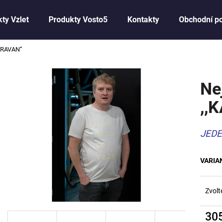
ty Vzlet
Produkty Vosto5
Kontakty
Obchodní p
KARAVAN“
Co potřebujete najít?
Ne
HLEDAT
,,
JEDE
Doporučujeme
VARIA
Zvolt
30