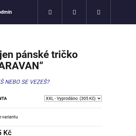
Hledat
Přihlášení
Nákupní
odmínky
košík
jen pánské tričko
KARAVAN“
Š NEBO SE VEZEŠ?
NTA
e variantu
Následující
5 Kč