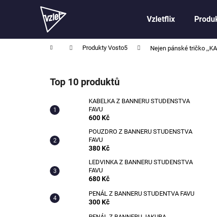
K
Přejít
na
o
Vzletflix
Produk
obsah
Zpět
Zpět
š
do
do
í
Domů
Produkty Vosto5
Nejen pánské tričko ,,
obchodu
obchodu
k
P
o
Top 10 produktů
s
t
KABELKA Z BANNERU STUDENSTVA
FAVU
r
600 Kč
a
POUZDRO Z BANNERU STUDENSTVA
n
FAVU
n
380 Kč
í
LEDVINKA Z BANNERU STUDENSTVA
FAVU
p
680 Kč
a
PENÁL Z BANNERU STUDENTVA FAVU
n
300 Kč
e
PENÁL Z BANNERU JAKUBA