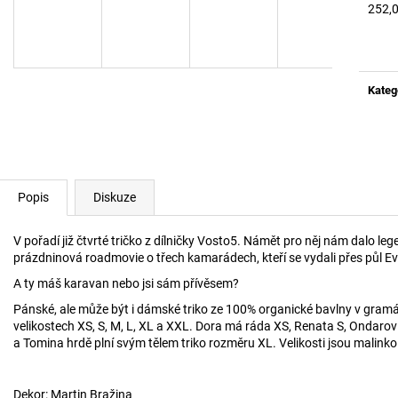
POUZDRO Z BANNERU STUDENSTVA
LEDVINKA Z BA
252,
FAVU
FAVU
Měrn
cena:
380 Kč
680 Kč
Kateg
Popis
Diskuze
V pořadí již čtvrté tričko z dílničky Vosto5. Námět pro něj nám dalo le
prázdninová roadmovie o třech kamarádech, kteří se vydali přes půl E
A ty máš karavan nebo jsi sám přívěsem?
Pánské, ale může být i dámské triko ze 100% organické bavlny v gramá
velikostech XS, S, M, L, XL a XXL. Dora má ráda XS, Renata S, Ondarovi
a Tomina hrdě plní svým tělem triko rozměru XL. Velikosti jsou malinko
Dekor: Martin Bražina