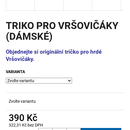
a
j
í
TRIKO PRO VRŠOVIČÁKY
t
(DÁMSKÉ)
?
Objednejte si originální tričko pro hrdé
Vršovičáky.
HLEDAT
VARIANTA
D
o
Zvolte variantu
p
o
390 Kč
r
u
322,31 Kč bez DPH