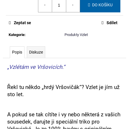
č
Měrná
DO KOŠÍKU
cena:
u
j
e
Zeptat se
Sdílet
m
e
Kategorie
:
Produkty Vzlet
KABELKA
Popis
Diskuze
Z
BANNERU
JAKUBA
„Vzlétám ve Vršovicích.“
BACHORÍKA
600
Kč
Řekl tu někdo „hrdý Vršovičák“? Vzlet je jím už
sto let.
A pokud se tak cítíte i vy nebo některá z vašich
sousedek, darujte ji speciální triko pro
Vršovické. Je ze 100% bavlny s originálním