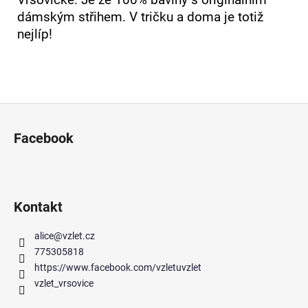
dámským střihem. V tričku a doma je totiž
nejlíp!
Z
á
Facebook
p
a
t
í
Kontakt
alice
@
vzlet.cz
775305818
https://www.facebook.com/vzletuvzlet
vzlet_vrsovice