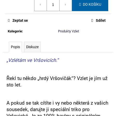
č
Měrná
DO KOŠÍKU
cena:
u
j
e
Zeptat se
Sdílet
m
e
Kategorie
:
Produkty Vzlet
LEDVINKA
Popis
Diskuze
Z
BANNERU
JAKUBA
„Vzlétám ve Vršovicích.“
BACHORÍKA
680
Kč
Řekl tu někdo „hrdý Vršovičák“? Vzlet je jím už
sto let.
A pokud se tak cítíte i vy nebo některá z vašich
sousedek, darujte ji speciální triko pro
Vršovické. Je ze 100% bavlny s originálním