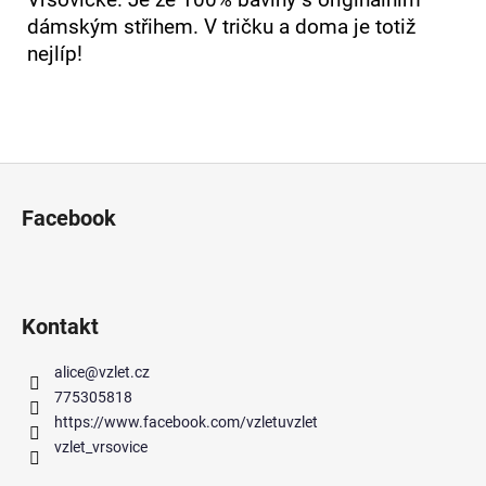
dámským střihem. V tričku a doma je totiž
nejlíp!
Z
á
Facebook
p
a
t
í
Kontakt
alice
@
vzlet.cz
775305818
https://www.facebook.com/vzletuvzlet
vzlet_vrsovice