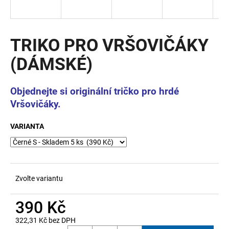
a
j
í
TRIKO PRO VRŠOVIČÁKY
t
(DÁMSKÉ)
?
Objednejte si originální tričko pro hrdé
Vršovičáky.
HLEDAT
VARIANTA
D
o
Zvolte variantu
p
o
390 Kč
r
u
322,31 Kč bez DPH