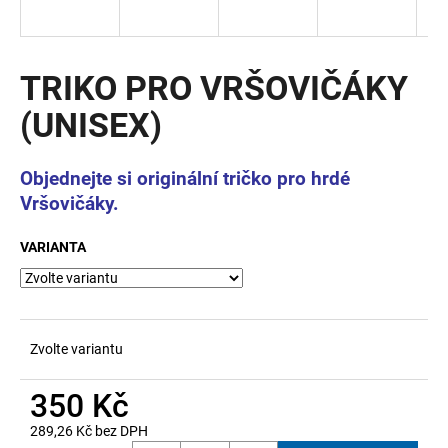
a
j
í
TRIKO PRO VRŠOVIČÁKY
t
(UNISEX)
?
Objednejte si originální tričko pro hrdé
Vršovičáky.
HLEDAT
VARIANTA
D
o
Zvolte variantu
p
o
350 Kč
r
u
289,26 Kč bez DPH