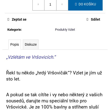
č
Měrná
DO KOŠÍKU
cena:
u
j
e
Zeptat se
Sdílet
m
e
Kategorie
:
Produkty Vzlet
PENÁL
Popis
Diskuze
Z
BANNERU
JAKUBA
„Vzlétám ve Vršovicích.“
BACHORÍKA
300
Kč
Řekl tu někdo „hrdý Vršovičák“? Vzlet je jím už
sto let.
A pokud se tak cítíte i vy nebo některý z vašich
sousedů, darujte mu speciální triko pro
Vršovické. Je ze 100% bavlny a střihem sluší