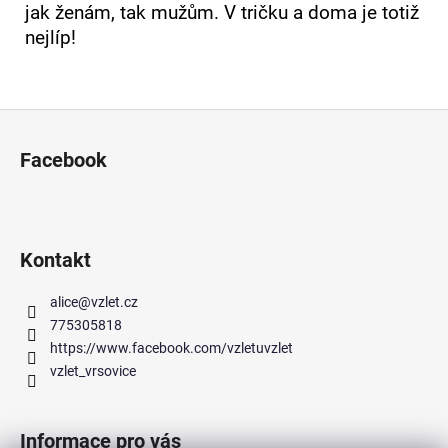
jak ženám, tak mužům. V tričku a doma je totiž
nejlíp!
Z
á
Facebook
p
a
t
í
Kontakt
alice
@
vzlet.cz
775305818
https://www.facebook.com/vzletuvzlet
vzlet_vrsovice
Informace pro vás