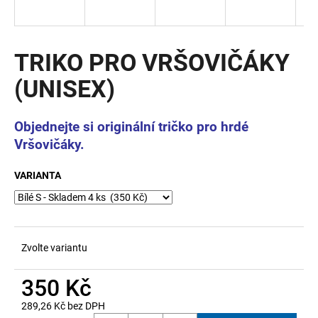
a
j
í
TRIKO PRO VRŠOVIČÁKY
t
(UNISEX)
?
Objednejte si originální tričko pro hrdé
Vršovičáky.
HLEDAT
VARIANTA
D
o
Zvolte variantu
p
o
350 Kč
r
u
289,26 Kč bez DPH