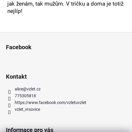
jak ženám, tak mužům. V tričku a doma je totiž
nejlíp!
Z
á
Facebook
p
a
t
í
Kontakt
alice
@
vzlet.cz
775305818
https://www.facebook.com/vzletuvzlet
vzlet_vrsovice
Informace pro vás