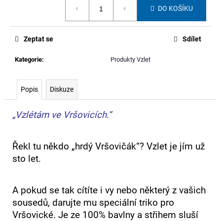
č
Měrná
DO KOŠÍKU
cena:
u
j
e
Zeptat se
Sdílet
m
e
Kategorie
:
Produkty Vzlet
PENÁL
Popis
Diskuze
Z
BANNERU
JAKUBA
„Vzlétám ve Vršovicích.“
BACHORÍKA
300
Kč
Řekl tu někdo „hrdý Vršovičák“? Vzlet je jím už
sto let.
A pokud se tak cítíte i vy nebo některý z vašich
sousedů, darujte mu speciální triko pro
Vršovické. Je ze 100% bavlny a střihem sluší