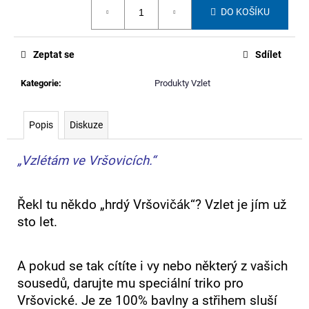
č
Měrná
DO KOŠÍKU
cena:
u
j
e
Zeptat se
Sdílet
m
e
Kategorie
:
Produkty Vzlet
LEDVINKA
Popis
Diskuze
Z
BANNERU
STUDENSTVA
„Vzlétám ve Vršovicích.“
FAVU
680
Kč
Řekl tu někdo „hrdý Vršovičák“? Vzlet je jím už
sto let.
A pokud se tak cítíte i vy nebo některý z vašich
sousedů, darujte mu speciální triko pro
Vršovické. Je ze 100% bavlny a střihem sluší