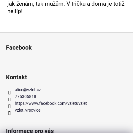
jak ženám, tak mužům. V tričku a doma je totiž
nejlíp!
Z
á
Facebook
p
a
t
í
Kontakt
alice
@
vzlet.cz
775305818
https://www.facebook.com/vzletuvzlet
vzlet_vrsovice
Informace pro vás