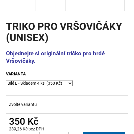
a
j
í
TRIKO PRO VRŠOVIČÁKY
t
(UNISEX)
?
Objednejte si originální tričko pro hrdé
Vršovičáky.
HLEDAT
VARIANTA
D
o
Zvolte variantu
p
o
350 Kč
r
u
289,26 Kč bez DPH