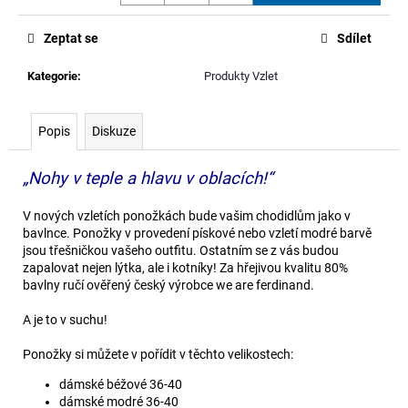
č
u
Zeptat se
Sdílet
j
e
Kategorie
:
Produkty Vzlet
m
e
Popis
Diskuze
POUZDRO
Z
„Nohy v teple a hlavu v oblacích!“
BANNERU
STUDENSTVA
V nových vzletích ponožkách bude vašim chodidlům jako v
FAVU
bavlnce. Ponožky v provedení pískové nebo vzletí modré barvě
380
jsou třešničkou vašeho outfitu. Ostatním se z vás budou
Kč
zapalovat nejen lýtka, ale i kotníky! Za hřejivou kvalitu 80%
bavlny ručí ověřený český výrobce we are ferdinand.
A je to v suchu!
Ponožky si můžete v pořídit v těchto velikostech:
dámské béžové 36-40
dámské modré 36-40