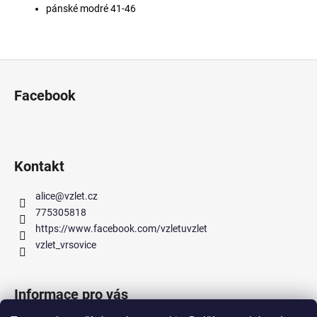
pánské modré 41-46
Z
á
Facebook
p
a
t
í
Kontakt
alice
@
vzlet.cz
775305818
https://www.facebook.com/vzletuvzlet
vzlet_vrsovice
Informace pro vás