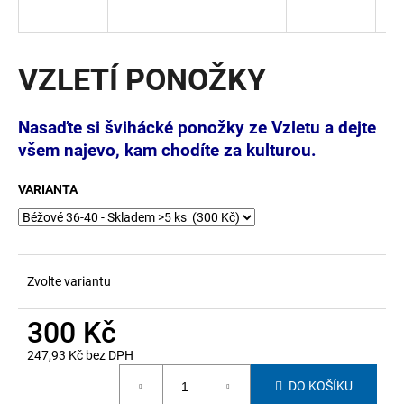
a
j
í
VZLETÍ PONOŽKY
t
?
Nasaďte si švihácké ponožky ze Vzletu a dejte
všem najevo, kam chodíte za kulturou.
VARIANTA
HLEDAT
Zvolte variantu
D
o
300 Kč
p
o
247,93 Kč bez DPH
r
Měrná
u
DO KOŠÍKU
cena: